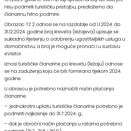
nisu podmirili turističku pristojbu, predlažemo da
članarinu hitno podmire.
Obrazac TZ 2 odnosi se na razdoblje od 1.1.2024. do
31.12.2024. godine broj kreveta (ležajeva) upisuje se
sukladno Rješenju o odobrenju ugostiteljskih usluga u
domaćinstvu, a broj je moguće pronaći i u sustavu
eVisitor.
Iznosi turističke članarine po krevetu (ležaju) odnose
se na zaduženja koja će biti formirana tijekom 2024.
godine.
U obrascu je potrebno naznačiti način plaćanja
članarine:
– jednokratni uplatu turističke članarine potrebno je
podmiriti najkasnije do 31.7.2024. g.,
– dok je obročni način plaćanja u ratama potrebno