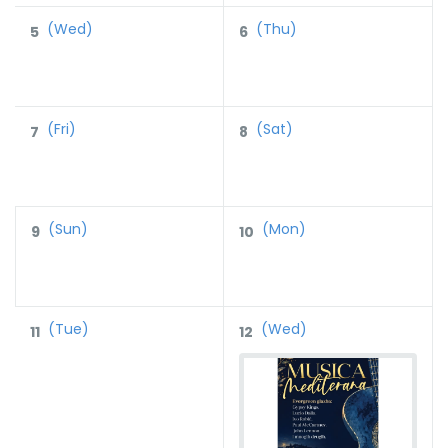
(Wed)
(Thu)
5
6
(Fri)
(Sat)
7
8
(Sun)
(Mon)
9
10
(Tue)
(Wed)
11
12