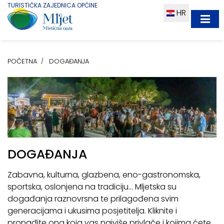
TURISTIČKA ZAJEDNICA OPĆINE
HR
POČETNA
DOGAĐANJA
DOGAĐANJA
Zabavna, kulturna, glazbena, eno-gastronomska,
sportska, oslonjena na tradiciju... Mljetska su
događanja raznovrsna te prilagođena svim
generacijama i ukusima posjetitelja. Kliknite i
pronađite ona koja vas najviše privlače i kojima ćete