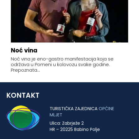
Noć vina
Noć vina je eno-gastro manifestacija koja se
održava u Pomeni u kolovozu svake godine.
Prepoznata...
KONTAKT
TURISTIČKA ZAJEDNICA
OPĆINE
MLJET
Ulica: Zabrježe 2
HR – 20225 Babino Polje