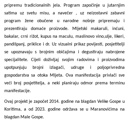
pripremu tradicionalnih jela. Program započinje u jutarnjim
satima uz svetu misu, a navečer , uz neizostavni zabavni
program žene obučene u narodne nošnje pripremaju i
prezentiraju domaće proizvode. Mljetski makaruli, inćuni,
bakalar, crni rižot, kupus na maculu, maslinovo vino,ulje, likeri,
pandišpanj, priklice i dr. Uz vizualni prikaz povijesti, posjetitelji
se upoznavaju s brojnim običajima i degustiraju nabrojene
specijalitete. Cijeli doživljaj svojim radovima i proizvodima
upotpunjuju brojni izlagači, udruge i poljoprivredna
gospodarstva sa otoka Mljeta. Ova manifestacija privlači sve
veći broj posjetitelja, a neki planiraju odmor prema terminu
manifestacije.
Ovaj projekt je započet 2014. godine na blagdan Velike Gospe u
Koritima, a od 2023. godine održava se u Maranovićima na
blagdan Male Gospe.