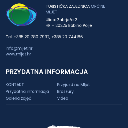
TURISTIČKA ZAJEDNICA
OPĆINE
MLJET
Ulica: Zabrježe 2
HR – 20225 Babino Polje
Tel. +385 20 780 7992, +385 20 744186
info@mljet.hr
www.mljet.hr
PRZYDATNA INFORMACJA
KONTAKT
Przyjazd na Mljet
Przydatna informacja
Broszury
Galeria zdjęć
Video