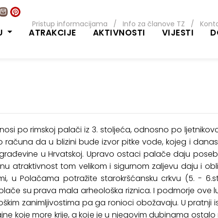
Pristup informacijama
/
Info za članove TZ
/
Kont
U
ATRAKCIJE
AKTIVNOSTI
VIJESTI
D
 nosi po rimskoj palači iz 3. stoljeća, odnosno po ljetni
lo računa da u blizini bude izvor pitke vode, kojeg i danas
 građevine u Hrvatskoj. Upravo ostaci palače daju poseb
tnu atraktivnost tom velikom i sigurnom zaljevu daju i obli
mi, u Polačama potražite starokršćansku crkvu (5. - 6.st
. Polače su prava mala arheološka riznica. I podmorje ove l
škim zanimljivostima pa ga ronioci obožavaju. U pratnji is
tajne koje more krije, a koje je u njegovim dubinama osta