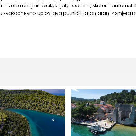
ožete i unajmiti bicikl, kajak, pedalinu, skuter ili automobil 
ku svakodnevno uplovljava putnički katamaran iz smjera Du