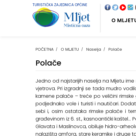
TURISTIČKA ZAJEDNICA OPĆINE
O MLJET
POČETNA
O MLJETU
Naselja
Polače
Polače
Jedno od najstarijih naselja na Mljetu ime
vjetrova. Pri izgradnji se tada mudro vodi
kamene palače – treće po veličini rimske
podjednako vole i turisti i nautičari. Doda
sebi i, osim ostataka rimske palače i ter
građevinom iz 6. st., kasnoantički kaštel..
Glavata i Maslinovca, obiluje hidro-arheolo
nalazišta amfora, stare keramike i druge 