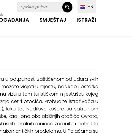
HR
akt
OGAĐANJA
SMJEŠTAJ
ISTRAŽI
kovcu u potpunosti zaštićenom od udara svih
 možete vidjeti u mjestu, baš kao i ostatke
nu vizuru tom turističkom mjestašcu kojeg
žnja četiri otočića. Probudite istraživača u
.), lokalitet Nodilove košare sa sakralnom
uke, kao i ono oko obližnjih otočića Ovrata,
kusnih lokalnih ronioca zaronite i potražite
lo nakon antičkih brodoloma. U Polačama su