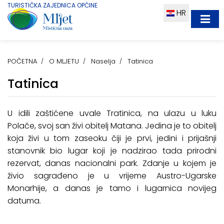
TURISTIČKA ZAJEDNICA OPĆINE
HR
POČETNA
O MLJETU
Naselja
Tatinica
Tatinica
U idili zaštićene uvale Tratinica, na ulazu u luku
Polače, svoj san živi obitelj Matana. Jedina je to obitelj
koja živi u tom zaseoku čiji je prvi, jedini i prijašnji
stanovnik bio lugar koji je nadzirao tada prirodni
rezervat, danas nacionalni park. Zdanje u kojem je
živio sagrađeno je u vrijeme Austro-Ugarske
Monarhije, a danas je tamo i lugarnica novijeg
datuma.