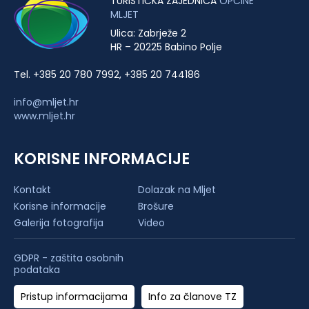
TURISTIČKA ZAJEDNICA
OPĆINE
MLJET
Ulica: Zabrježe 2
HR – 20225 Babino Polje
Tel. +385 20 780 7992, +385 20 744186
info@mljet.hr
www.mljet.hr
KORISNE INFORMACIJE
Kontakt
Dolazak na Mljet
Korisne informacije
Brošure
Galerija fotografija
Video
GDPR - zaštita osobnih
podataka
Pristup informacijama
Info za članove TZ