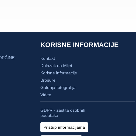
KORISNE INFORMACIJE
OPĆINE
Kontakt
Dolazak na Mljet
Korisne informacije
Brošure
Galerija fotografija
Video
GDPR - zaštita osobnih
podataka
Pristup informacijama