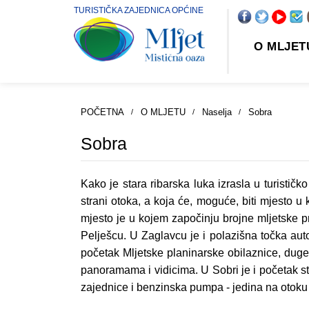
TURISTIČKA ZAJEDNICA OPĆINE
O MLJE
POČETNA
O MLJETU
Naselja
Sobra
Sobra
Kako je stara ribarska luka izrasla u turisti
strani otoka, a koja će, moguće, biti mjesto u 
mjesto je u kojem započinju brojne mljetske p
Pelješcu. U Zaglavcu je i polazišna točka auto
početak Mljetske planinarske obilaznice, duge
panoramama i vidicima. U Sobri je i početak s
zajednice i benzinska pumpa - jedina na otoku (