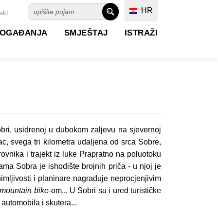
HR
akt
OGAĐANJA
SMJEŠTAJ
ISTRAŽI
obri, usidrenoj u dubokom zaljevu na sjevernoj
vac, svega tri kilometra udaljena od srca Sobre,
vnika i trajekt iz luke Prapratno na poluotoku
ma Sobra je ishodište brojnih priča - u njoj je
mljivosti i planinare nagrađuje neprocjenjivim
mountain
bike
-om... U Sobri su i ured turističke
automobila i skutera...