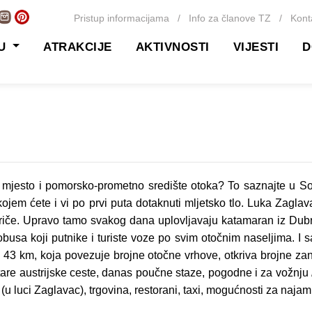
Pristup informacijama
/
Info za članove TZ
/
Kont
TU
ATRAKCIJE
AKTIVNOSTI
VIJESTI
D
čko mjesto i pomorsko-prometno središte otoka? To saznajte u S
kojem ćete i vi po prvi puta dotaknuti mljetsko tlo. Luka Zagla
riče. Upravo tamo svakog dana uplovljavaju katamaran iz Dubro
busa koji putnike i turiste voze po svim otočnim naseljima. I sa
 43 km, koja povezuje brojne otočne vrhove, otkriva brojne zani
tare austrijske ceste, danas poučne staze, pogodne i za vožnju
u luci Zaglavac), trgovina, restorani, taxi, mogućnosti za najam 