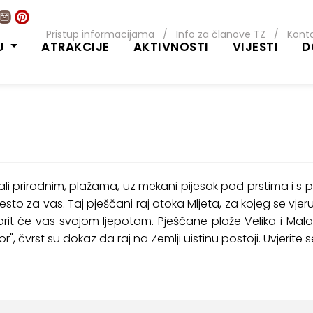
Pristup informacijama
/
Info za članove TZ
/
Kont
U
ATRAKCIJE
AKTIVNOSTI
VIJESTI
D
ali prirodnim, plažama, uz mekani pijesak pod prstima i s
jesto za vas. Taj pješčani raj otoka Mljeta, za kojeg se vje
it će vas svojom ljepotom. Pješčane plaže Velika i Mala 
r", čvrst su dokaz da raj na Zemlji uistinu postoji. Uvjerite se