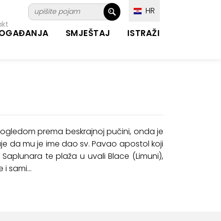
HR
akt
OGAĐANJA
SMJEŠTAJ
ISTRAŽI
 pogledom prema beskrajnoj pučini, onda je
ruje da mu je ime dao sv. Pavao apostol koji
Saplunara te plaža u uvali Blace (Limuni),
 i sami...