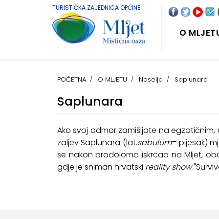
TURISTIČKA ZAJEDNICA OPĆINE
O MLJET
POČETNA
O MLJETU
Naselja
Saplunara
Saplunara
Ako svoj odmor zamišljate na egzotičnim, 
zaljev Saplunara (lat.
sabulum
= pijesak) m
se nakon brodoloma iskrcao na Mljet, obor
gdje je sniman hrvatski
reality show
"Survivo