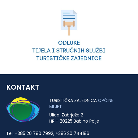
KONTAKT
TURISTIČKA ZAJEDNICA
OPĆINE
MLJET
Ulica: Zabrježe 2
HR – 20225 Babino Polje
Tel. +385 20 780 7992, +385 20 744186