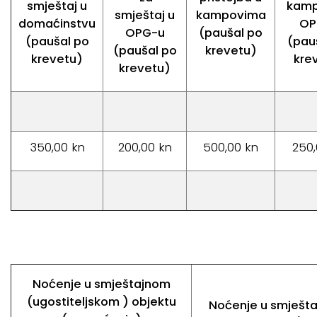
smještaj u
kamp
smještaj u
kampovima
domaćinstvu
OP
OPG-u
(paušal po
(paušal po
(pau
(paušal po
krevetu)
krevetu)
kre
krevetu)
350,00 kn
200,00 kn
500,00 kn
250,
Noćenje u smještajnom
(ugostiteljskom ) objektu
Noćenje u smješta