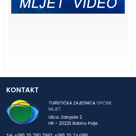
KONTAKT
TURISTIČKA ZAJEDNICA
OPĆINE
MLJET
Ulica: Zabrježe 2
HR – 20225 Babino Polje
Tel. +385 20 780 7992, +385 20 744186