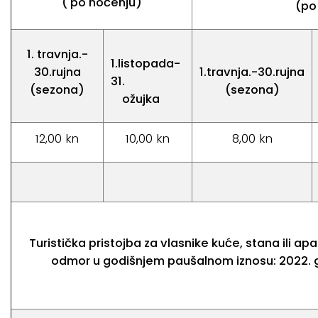
( po noćenju)
(po
1. travnja.-
1.listopada-
30.rujna
1.travnja.-30.rujna
31.
(sezona)
(sezona)
ožujka
12,00 kn
10,00 kn
8,00 kn
Turistička pristojba za vlasnike kuće, stana ili a
odmor u godišnjem paušalnom iznosu: 2022. 