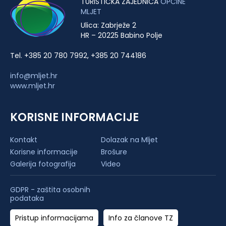
TURISTIČKA ZAJEDNICA
OPĆINE
MLJET
Ulica: Zabrježe 2
HR – 20225 Babino Polje
Tel. +385 20 780 7992, +385 20 744186
info@mljet.hr
www.mljet.hr
KORISNE INFORMACIJE
Kontakt
Dolazak na Mljet
Korisne informacije
Brošure
Galerija fotografija
Video
GDPR - zaštita osobnih
podataka
Pristup informacijama
Info za članove TZ