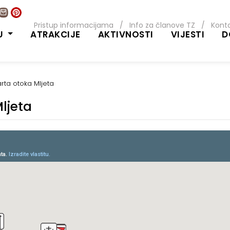
Pristup informacijama
/
Info za članove TZ
/
Kont
U
ATRAKCIJE
AKTIVNOSTI
VIJESTI
D
arta otoka Mljeta
ljeta