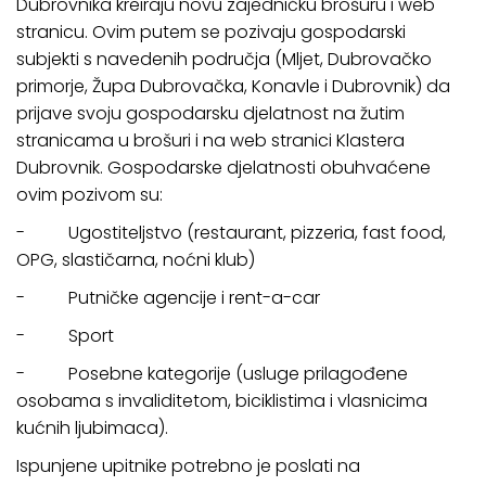
Dubrovnika kreiraju novu zajedničku brošuru i web
stranicu. Ovim putem se pozivaju gospodarski
subjekti s navedenih područja (Mljet, Dubrovačko
primorje, Župa Dubrovačka, Konavle i Dubrovnik) da
prijave svoju gospodarsku djelatnost na žutim
stranicama u brošuri i na web stranici Klastera
Dubrovnik. Gospodarske djelatnosti obuhvaćene
ovim pozivom su:
- Ugostiteljstvo (restaurant, pizzeria, fast food,
OPG, slastičarna, noćni klub)
- Putničke agencije i rent-a-car
- Sport
- Posebne kategorije (usluge prilagođene
osobama s invaliditetom, biciklistima i vlasnicima
kućnih ljubimaca).
Ispunjene upitnike potrebno je poslati na