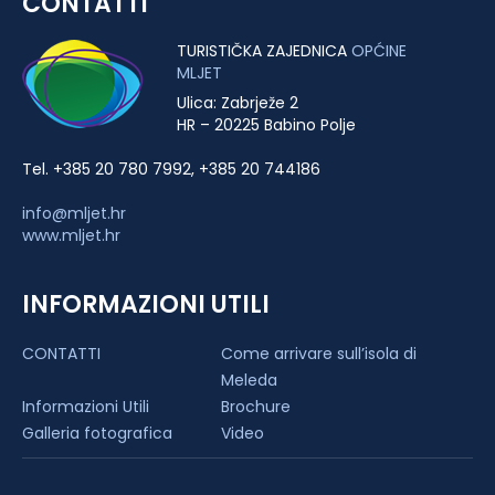
CONTATTI
TURISTIČKA ZAJEDNICA
OPĆINE
MLJET
Ulica: Zabrježe 2
HR – 20225 Babino Polje
Tel. +385 20 780 7992, +385 20 744186
info@mljet.hr
www.mljet.hr
INFORMAZIONI UTILI
CONTATTI
Come arrivare sull’isola di
Meleda
Informazioni Utili
Brochure
Galleria fotografica
Video