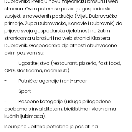
Dubrovnika kreiraju novu zajedničku brošuru i web
stranicu. Ovim putem se pozivaju gospodarski
subjekti s navedenih područja (Mljet, Dubrovačko
primorje, Župa Dubrovačka, Konavle i Dubrovnik) da
prijave svoju gospodarsku djelatnost na žutim
stranicama u brošuri i na web stranici Klastera
Dubrovnik. Gospodarske djelatnosti obuhvaćene
ovim pozivom su:
- Ugostiteljstvo (restaurant, pizzeria, fast food,
OPG, slastičarna, noćni klub)
- Putničke agencije i rent-a-car
- Sport
- Posebne kategorije (usluge prilagođene
osobama s invaliditetom, biciklistima i vlasnicima
kućnih ljubimaca).
Ispunjene upitnike potrebno je poslati na