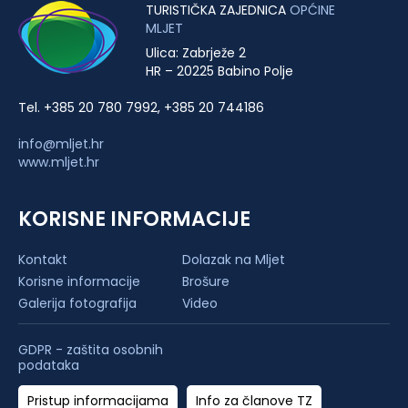
TURISTIČKA ZAJEDNICA
OPĆINE
MLJET
Ulica: Zabrježe 2
HR – 20225 Babino Polje
Tel. +385 20 780 7992, +385 20 744186
info@mljet.hr
www.mljet.hr
KORISNE INFORMACIJE
Kontakt
Dolazak na Mljet
Korisne informacije
Brošure
Galerija fotografija
Video
GDPR - zaštita osobnih
podataka
Pristup informacijama
Info za članove TZ