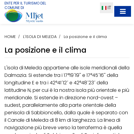
ENTE PER IL TURISMO DEL
IT
COMUNE DI
HOME
L'ISOLA DI MELEDA
La posizione e il clima
La posizione e il clima
L'isola di Meleda appartiene alle isole meridionali della
Dalmazia. Si estende tra i 17°19´19'' e 17°45´16'' della
longitudine E e tra i 42°41´12˝ e 42°48´23˝ della
latitudine N, per cui è la nostra isola più orientale e più
meridionale. Si estende in direzione nord-ovest –
sudest, parallelamente alla parte orientale della
penisola di Sabbioncello, dalla quale è separato con
il Canale di Meleda di 8 km di larghezza. La linea di
navigazione più breve verso la terraferma è quella