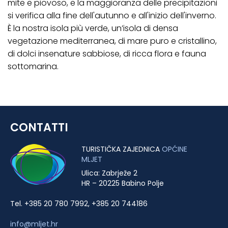
mite e piovoso, e la maggioranza delle precipitazioni
si verifica alla fine dell'autunno e all'inizio dell'inverno.
È la nostra isola più verde, un’isola di densa
vegetazione mediterranea, di mare puro e cristallino,
di dolci insenature sabbiose, di ricca flora e fauna
sottomarina.
CONTATTI
TURISTIČKA ZAJEDNICA
OPĆINE
MLJET
Ulica: Zabrježe 2
HR – 20225 Babino Polje
Tel. +385 20 780 7992, +385 20 744186
info@mljet.hr