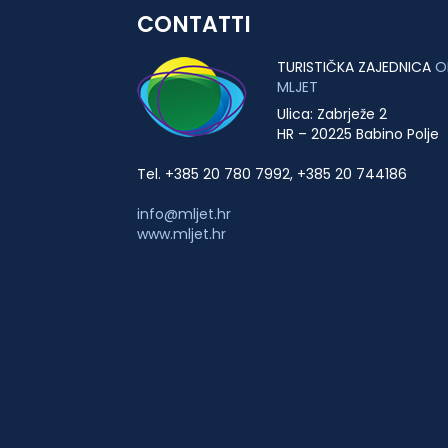
CONTATTI
TURISTIČKA ZAJEDNICA
O
MLJET
Ulica: Zabrježe 2
HR – 20225 Babino Polje
Tel. +385 20 780 7992, +385 20 744186
info@mljet.hr
www.mljet.hr