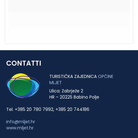
CONTATTI
TURISTIČKA ZAJEDNICA
OPĆINE
MLJET
Ulica: Zabrježe 2
HR – 20225 Babino Polje
Tel. +385 20 780 7992, +385 20 744186
info@mljet.hr
www.mljet.hr