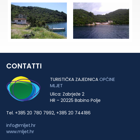
CONTATTI
TURISTIČKA ZAJEDNICA
OPĆINE
MLJET
Ulica: Zabrježe 2
HR – 20225 Babino Polje
Tel. +385 20 780 7992, +385 20 744186
info@mljet.hr
www.mljet.hr