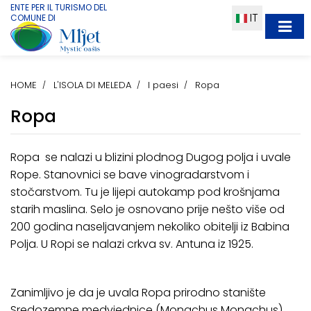
ENTE PER IL TURISMO DEL
IT
COMUNE DI
HOME
L'ISOLA DI MELEDA
I paesi
Ropa
Ropa
Ropa se nalazi u blizini plodnog Dugog polja i uvale
Rope. Stanovnici se bave vinogradarstvom i
stočarstvom. Tu je lijepi autokamp pod krošnjama
starih maslina. Selo je osnovano prije nešto više od
200 godina naseljavanjem nekoliko obitelji iz Babina
Polja. U Ropi se nalazi crkva sv. Antuna iz 1925.
Zanimljivo je da je uvala Ropa prirodno stanište
Sredozemne medvjednice (Monachus Monachus),