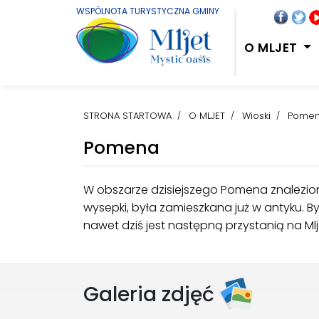
WSPÓLNOTA TURYSTYCZNA GMINY
O MLJET
STRONA STARTOWA
O MLJET
Wioski
Pome
Pomena
W obszarze dzisiejszego Pomena znaleziono
wysepki, była zamieszkana już w antyku. B
nawet dziś jest następną przystanią na Mlje
Galeria zdjęć