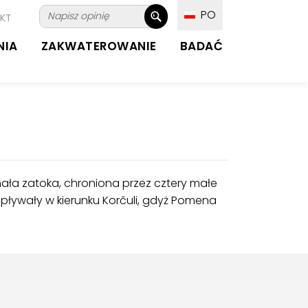
PO
KT
NIA
ZAKWATEROWANIE
BADAĆ
mała zatoka, chroniona przez cztery małe
 pływały w kierunku Korčuli, gdyż Pomena