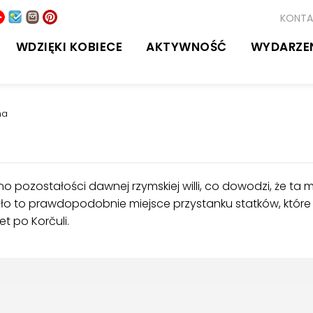
KONTA
WDZIĘKI KOBIECE
AKTYWNOŚĆ
WYDARZE
na
 pozostałości dawnej rzymskiej willi, co dowodzi, że ta 
yło to prawdopodobnie miejsce przystanku statków, które
t po Korčuli.