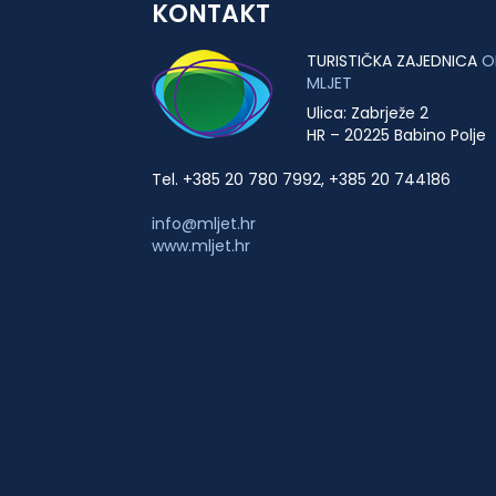
KONTAKT
TURISTIČKA ZAJEDNICA
O
MLJET
Ulica: Zabrježe 2
HR – 20225 Babino Polje
Tel. +385 20 780 7992, +385 20 744186
info@mljet.hr
www.mljet.hr