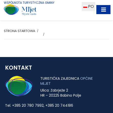
WSPÓLNOTA TURYSTYCZNA GMINY
PO
STRONA STARTOWA
KONTAKT
TURISTIČKA ZAJEDNICA
OPĆINE
MLJET
Ulica: Zabrježe 2
HR – 20225 Babino Polje
Tel. +385 20 780 7992, +385 20 744186