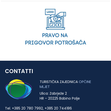
CONTATTI
TURISTIČKA ZAJEDNICA
OPĆINE
MLJET
Ulica: Zabrježe 2
HR – 20225 Babino Polje
Tel. +385 20 780 7992, +385 20 744186