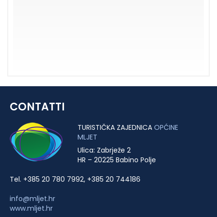
CONTATTI
TURISTIČKA ZAJEDNICA
OPĆINE
MLJET
Ulica: Zabrježe 2
HR – 20225 Babino Polje
Tel. +385 20 780 7992, +385 20 744186
info@mljet.hr
www.mljet.hr