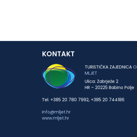
KONTAKT
TURISTIČKA ZAJEDNICA
O
MLJET
Ulica: Zabrježe 2
HR – 20225 Babino Polje
Tel. +385 20 780 7992, +385 20 744186
info@mljet.hr
www.mljet.hr