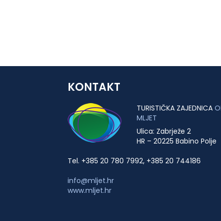
KONTAKT
TURISTIČKA ZAJEDNICA
O
MLJET
Ulica: Zabrježe 2
HR – 20225 Babino Polje
Tel. +385 20 780 7992, +385 20 744186
info@mljet.hr
www.mljet.hr