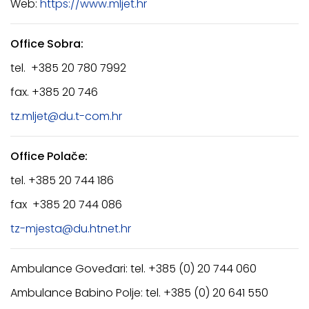
Web:
https://www.mljet.hr
Office Sobra:
tel. +385 20 780 7992
fax. +385 20 746
tz.mljet@du.t-com.hr
Office Polače:
tel. +385 20 744 186
fax +385 20 744 086
tz-mjesta@du.htnet.hr
Ambulance Goveđari: tel. +385 (0) 20 744 060
Ambulance Babino Polje: tel. +385 (0) 20 641 550