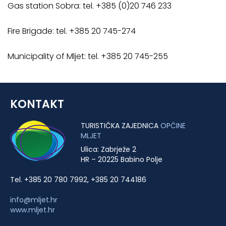
Gas station Sobra: tel. +385 (0)20 746 233
Fire Brigade: tel. +385 20 745-274
Municipality of Mljet: tel. +385 20 745-255
KONTAKT
TURISTIČKA ZAJEDNICA
OPĆINE
MLJET
Ulica: Zabrježe 2
HR – 20225 Babino Polje
Tel. +385 20 780 7992, +385 20 744186
info@mljet.hr
www.mljet.hr