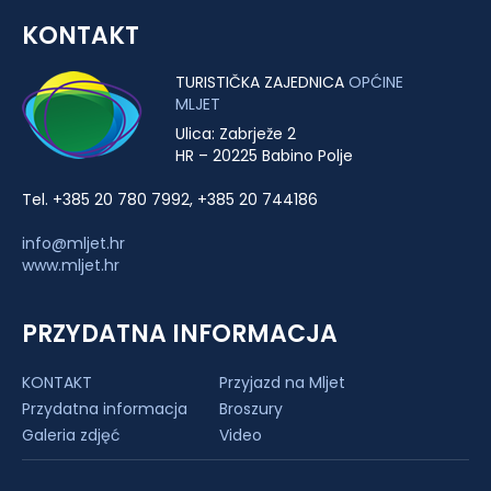
KONTAKT
TURISTIČKA ZAJEDNICA
OPĆINE
MLJET
Ulica: Zabrježe 2
HR – 20225 Babino Polje
Tel. +385 20 780 7992, +385 20 744186
info@mljet.hr
www.mljet.hr
PRZYDATNA INFORMACJA
KONTAKT
Przyjazd na Mljet
Przydatna informacja
Broszury
Galeria zdjęć
Video