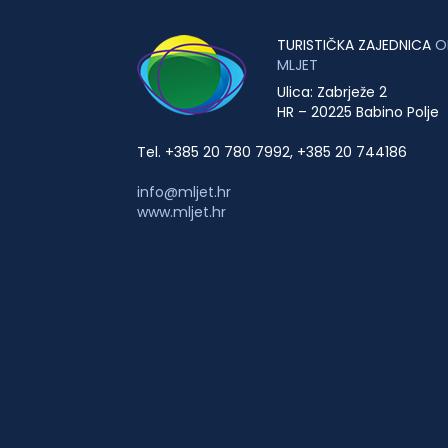
TURISTIČKA ZAJEDNICA
O
MLJET
Ulica: Zabrježe 2
HR – 20225 Babino Polje
Tel. +385 20 780 7992, +385 20 744186
info@mljet.hr
www.mljet.hr