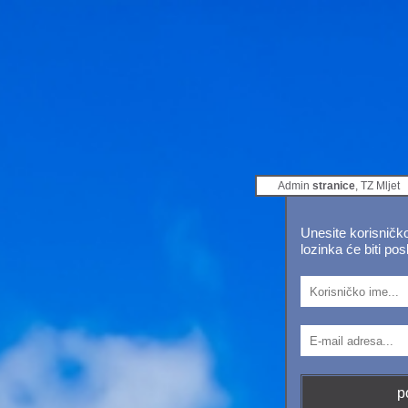
Admin
stranice
, TZ Mljet
Unesite korisničk
lozinka će biti po