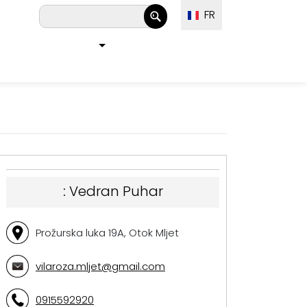
FR
:
Vedran Puhar
Prožurska luka 19A, Otok Mljet
vilaroza.mljet@gmail.com
0915592920