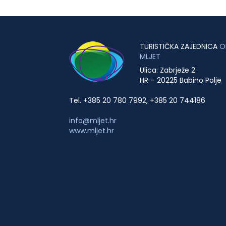
TURISTIČKA ZAJEDNICA
O
MLJET
Ulica: Zabrježe 2
HR – 20225 Babino Polje
Tel. +385 20 780 7992, +385 20 744186
info@mljet.hr
www.mljet.hr