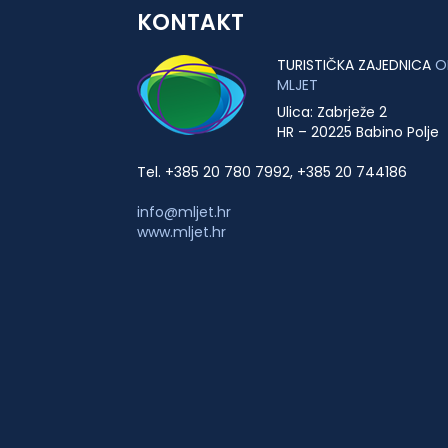
KONTAKT
TURISTIČKA ZAJEDNICA
O
MLJET
Ulica: Zabrježe 2
HR – 20225 Babino Polje
Tel. +385 20 780 7992, +385 20 744186
info@mljet.hr
www.mljet.hr