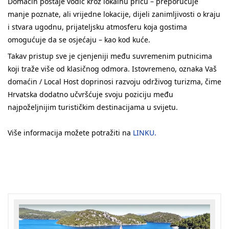
Domaćin postaje vodič kroz lokalnu priču – preporučuje
manje poznate, ali vrijedne lokacije, dijeli zanimljivosti o kraju
i stvara ugodnu, prijateljsku atmosferu koja gostima
omogućuje da se osjećaju – kao kod kuće.
Takav pristup sve je cjenjeniji među suvremenim putnicima
koji traže više od klasičnog odmora. Istovremeno, oznaka Vaš
domaćin / Local Host doprinosi razvoju održivog turizma, čime
Hrvatska dodatno učvršćuje svoju poziciju među
najpoželjnijim turističkim destinacijama u svijetu.
Više informacija možete potražiti na
LINKU.