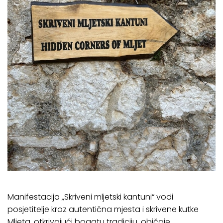
Manifestacija „Skriveni mljetski kantuni“ vodi
posjetitelje kroz autentična mjesta i skrivene kutke
Mljeta, otkrivajući bogatu tradiciju, običaje,