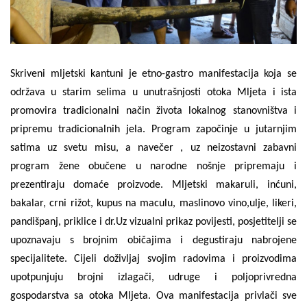
Skriveni mljetski kantuni je etno-gastro manifestacija koja se
održava u starim selima u unutrašnjosti otoka Mljeta i ista
promovira tradicionalni način života lokalnog stanovništva i
pripremu tradicionalnih jela. Program započinje u jutarnjim
satima uz svetu misu, a navečer , uz neizostavni zabavni
program žene obučene u narodne nošnje pripremaju i
prezentiraju domaće proizvode. Mljetski makaruli, inćuni,
bakalar, crni rižot, kupus na maculu, maslinovo vino,ulje, likeri,
pandišpanj, priklice i dr.Uz vizualni prikaz povijesti, posjetitelji se
upoznavaju s brojnim običajima i degustiraju nabrojene
specijalitete. Cijeli doživljaj svojim radovima i proizvodima
upotpunjuju brojni izlagači, udruge i poljoprivredna
gospodarstva sa otoka Mljeta. Ova manifestacija privlači sve