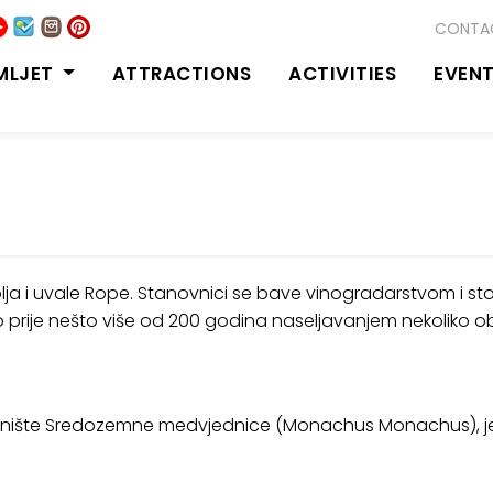
CONTA
MLJET
ATTRACTIONS
ACTIVITIES
EVEN
lja i uvale Rope. Stanovnici se bave vinogradarstvom i st
prije nešto više od 200 godina naseljavanjem nekoliko obite
stanište Sredozemne medvjednice (Monachus Monachus), jed