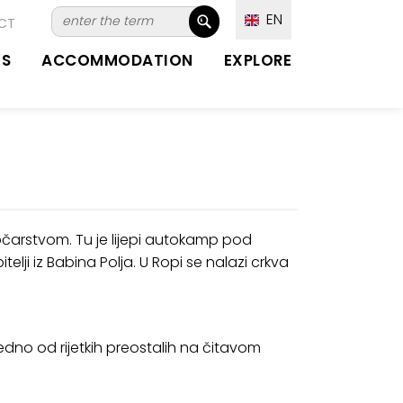
EN
CT
TS
ACCOMMODATION
EXPLORE
očarstvom. Tu je lijepi autokamp pod
lji iz Babina Polja. U Ropi se nalazi crkva
no od rijetkih preostalih na čitavom