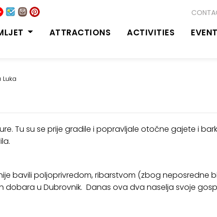
CONTA
MLJET
ATTRACTIONS
ACTIVITIES
EVEN
a Luka
žure. Tu su se prije gradile i popravljale otočne gajete i b
la.
anije bavili poljoprivredom, ribarstvom (zbog neposredne bli
 svojh dobara u Dubrovnik. Danas ova dva naselja svoje gos