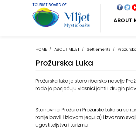
TOURIST BOARD OF
ABOUT 
HOME
ABOUT MLJET
Settlements
Prožursk
Prožurska Luka
Prožurska luka je staro ribarsko naselje Pro
rado je posjećuju vlasnici jahti i drugih plovi
Stanovnici Prožure i Prožurske Luke su se r
ranije bavili i izlovom jegulja) i izvozom
ugostiteljstvu i turizmu.