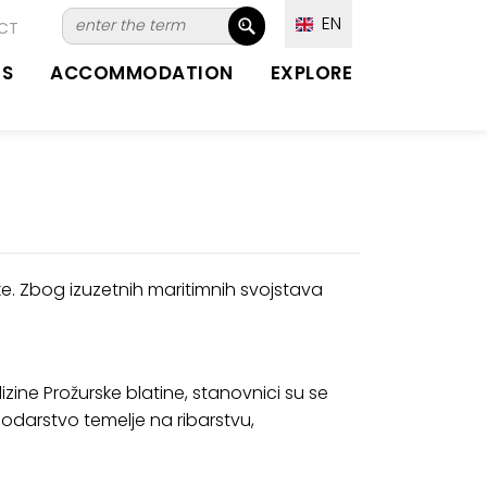
EN
CT
TS
ACCOMMODATION
EXPLORE
arke. Zbog izuzetnih maritimnih svojstava
zine Prožurske blatine, stanovnici su se
podarstvo temelje na ribarstvu,