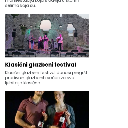
manifestacija koja s odvija u starim
selima koja su...
Klasični glazbeni festival
Klasični glazbeni festival donosi pregršt
predivnih glazbenih večeri za sve
ljubitelje klasične...