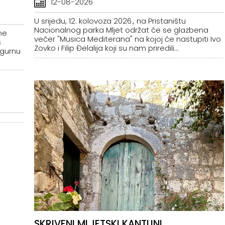
12-08-2026
U srijedu, 12. kolovoza 2026., na Pristaništu
Nacionalnog parka Mljet održat će se glazbena
ne
večer "Musica Mediterana" na kojoj će nastupiti Ivo
s
Zovko i Filip Đelalija koji su nam priredili...
igurnu
SKRIVENI MLJETSKI KANTUNI