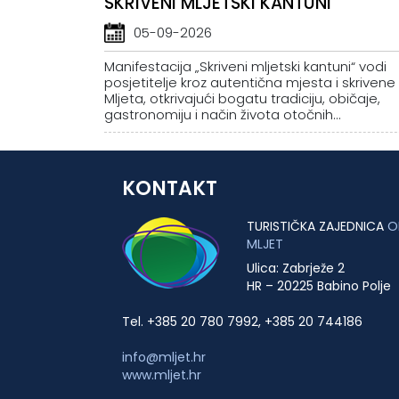
SKRIVENI MLJETSKI KANTUNI
05-09-2026
Manifestacija „Skriveni mljetski kantuni“ vodi
posjetitelje kroz autentična mjesta i skrivene
Mljeta, otkrivajući bogatu tradiciju, običaje,
gastronomiju i način života otočnih...
KONTAKT
TURISTIČKA ZAJEDNICA
O
MLJET
Ulica: Zabrježe 2
HR – 20225 Babino Polje
Tel. +385 20 780 7992, +385 20 744186
info@mljet.hr
www.mljet.hr