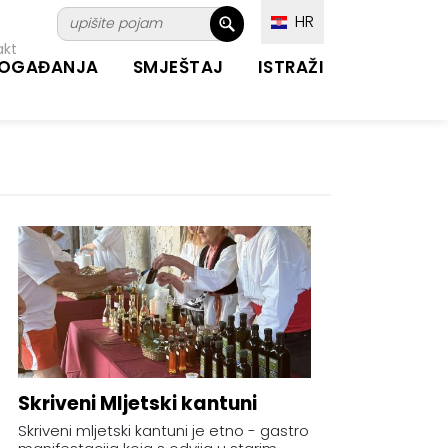
HR
akt
OGAĐANJA
SMJEŠTAJ
ISTRAŽI
Skriveni Mljetski kantuni
Skriveni mljetski kantuni je etno - gastro