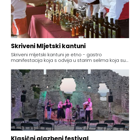
Skriveni Mljetski kantuni
Skriveni mljetski kantuni je etno - gastro
manifestacija koja s odvija u starim selima koja su...
Klasični glazbeni festival