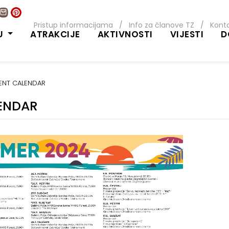
Pristup informacijama
/
Info za članove TZ
/
Kont
U
ATRAKCIJE
AKTIVNOSTI
VIJESTI
D
ENT CALENDAR
ENDAR