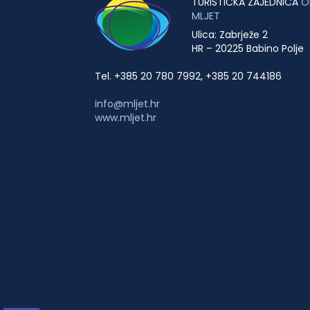
TURISTIČKA ZAJEDNICA
O
MLJET
Ulica: Zabrježe 2
HR – 20225 Babino Polje
Tel. +385 20 780 7992, +385 20 744186
info@mljet.hr
www.mljet.hr