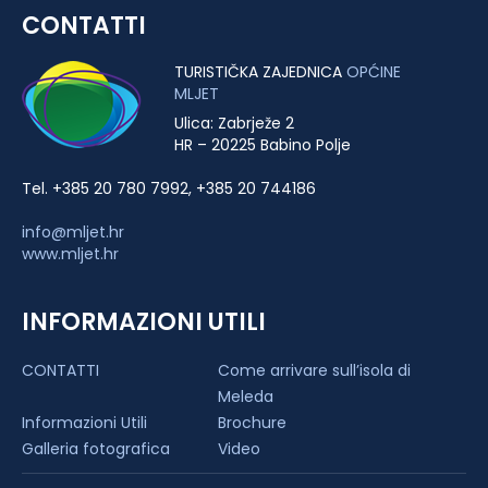
CONTATTI
TURISTIČKA ZAJEDNICA
OPĆINE
MLJET
Ulica: Zabrježe 2
HR – 20225 Babino Polje
Tel. +385 20 780 7992, +385 20 744186
info@mljet.hr
www.mljet.hr
INFORMAZIONI UTILI
CONTATTI
Come arrivare sull’isola di
Meleda
Informazioni Utili
Brochure
Galleria fotografica
Video