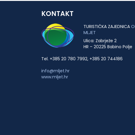
KONTAKT
TURISTIČKA ZAJEDNICA
O
MLJET
Ulica: Zabrježe 2
HR – 20225 Babino Polje
Tel. +385 20 780 7992, +385 20 744186
info@mljet.hr
www.mljet.hr