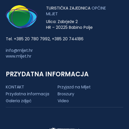
TURISTIČKA ZAJEDNICA
OPĆINE
MLJET
Ulica: Zabrježe 2
HR – 20225 Babino Polje
Tel. +385 20 780 7992, +385 20 744186
info@mljet.hr
www.mljet.hr
PRZYDATNA INFORMACJA
KONTAKT
Przyjazd na Mljet
Przydatna informacja
Broszury
Galeria zdjęć
Video