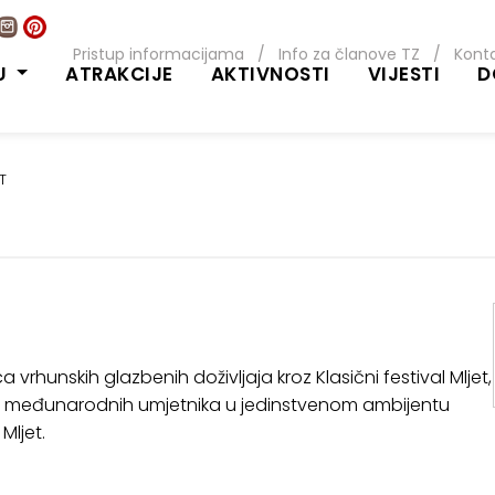
Pristup informacijama
/
Info za članove TZ
/
Kont
U
ATRAKCIJE
AKTIVNOSTI
VIJESTI
D
T
vrhunskih glazbenih doživljaja kroz Klasični festival Mljet,
 i međunarodnih umjetnika u jedinstvenom ambijentu
Mljet.