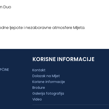
tum Duo
irodne ljepote i nezaboravne atmosfere Mljeta.
KORISNE INFORMACIJE
PĆINE
Kontakt
Dolazak na Mljet
Korisne informacije
Brošure
Galerija fotografija
Video