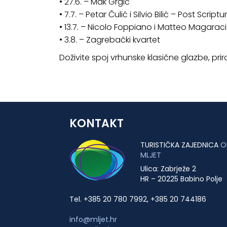
• 27.6. – Mak Grgić
• 7.7. – Petar Čulić i Silvio Bilić – Post Scrip
• 13.7. – Nicolo Foppiano i Matteo Magaraci
• 3.8. – Zagrebački kvartet
Doživite spoj vrhunske klasične glazbe, pr
KONTAKT
TURISTIČKA ZAJEDNICA
O
MLJET
Ulica: Zabrježe 2
HR – 20225 Babino Polje
Tel. +385 20 780 7992, +385 20 744186
info@mljet.hr