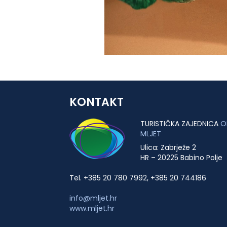
KONTAKT
TURISTIČKA ZAJEDNICA
O
MLJET
Ulica: Zabrježe 2
HR – 20225 Babino Polje
Tel. +385 20 780 7992, +385 20 744186
info@mljet.hr
www.mljet.hr