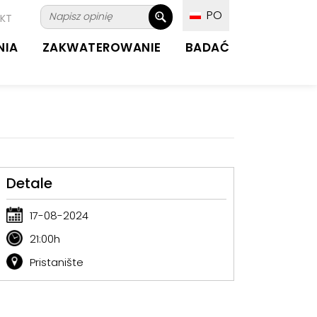
PO
KT
NIA
ZAKWATEROWANIE
BADAĆ
Detale
17-08-2024
21:00h
Pristanište