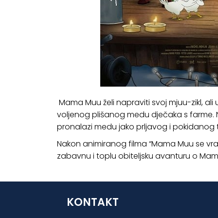
Mama Muu želi napraviti svoj mjuu-zikl, ali 
voljenog plišanog medu dječaka s farme. N
pronalazi medu jako prljavog i pokidanog t
Nakon animiranog filma “Mama Muu se vraća 
zabavnu i toplu obiteljsku avanturu o Mami 
KONTAKT