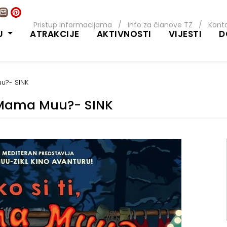
Pristup informacijama
/
Info za članove TZ
/
Kont
U
ATRAKCIJE
AKTIVNOSTI
VIJESTI
D
uu?- SINK
, Mama Muu?- SINK