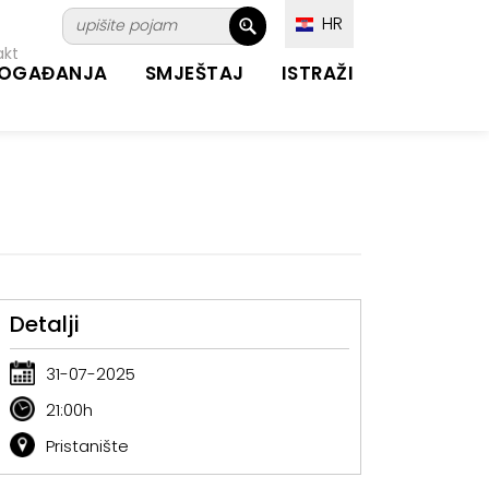
HR
akt
OGAĐANJA
SMJEŠTAJ
ISTRAŽI
Detalji
31-07-2025
21:00h
Pristanište