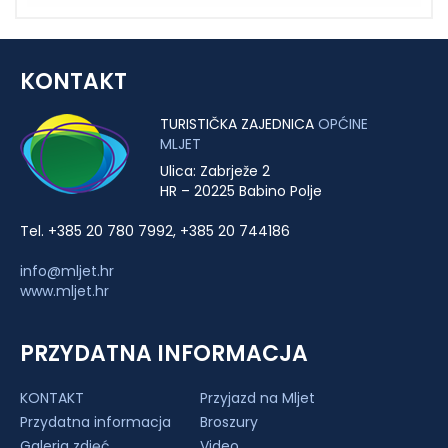
KONTAKT
TURISTIČKA ZAJEDNICA
OPĆINE
MLJET
Ulica: Zabrježe 2
HR – 20225 Babino Polje
Tel. +385 20 780 7992, +385 20 744186
info@mljet.hr
www.mljet.hr
PRZYDATNA INFORMACJA
KONTAKT
Przyjazd na Mljet
Przydatna informacja
Broszury
Galeria zdjęć
Video