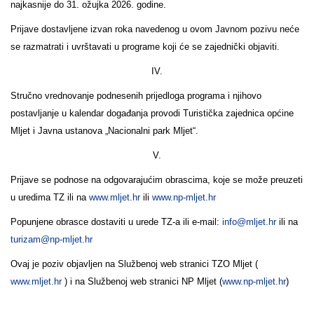
najkasnije do 31. ožujka 2026. godine.
Prijave dostavljene izvan roka navedenog u ovom Javnom pozivu neće
se razmatrati i uvrštavati u programe koji će se zajednički objaviti.
IV.
Stručno vrednovanje podnesenih prijedloga programa i njihovo
postavljanje u kalendar događanja provodi Turistička zajednica općine
Mljet i Javna ustanova „Nacionalni park Mljet“.
V.
Prijave se podnose na odgovarajućim obrascima, koje se može preuzeti
u uredima TZ ili na
www.mljet.hr
ili
www.np-mljet.hr
Popunjene obrasce dostaviti u urede TZ-a ili e-mail:
info@mljet.hr
ili na
turizam@np-mljet.hr
Ovaj je poziv objavljen na Službenoj web stranici TZO Mljet (
www.mljet.hr
) i na Službenoj web stranici NP Mljet (
www.np-mljet.hr
)