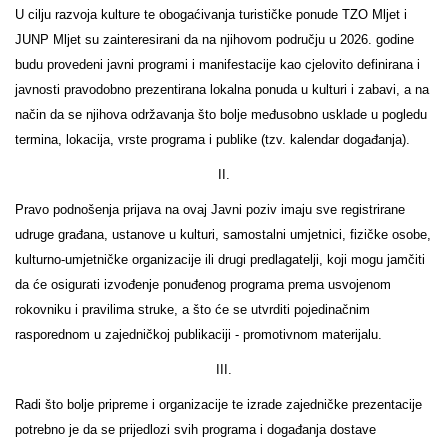
U cilju razvoja kulture te obogaćivanja turističke ponude TZO Mljet i
JUNP Mljet su zainteresirani da na njihovom području u 2026. godine
budu provedeni javni programi i manifestacije kao cjelovito definirana i
javnosti pravodobno prezentirana lokalna ponuda u kulturi i zabavi, a na
način da se njihova održavanja što bolje međusobno usklade u pogledu
termina, lokacija, vrste programa i publike (tzv. kalendar događanja).
II.
Pravo podnošenja prijava na ovaj Javni poziv imaju sve registrirane
udruge građana, ustanove u kulturi, samostalni umjetnici, fizičke osobe,
kulturno-umjetničke organizacije ili drugi predlagatelji, koji mogu jamčiti
da će osigurati izvođenje ponuđenog programa prema usvojenom
rokovniku i pravilima struke, a što će se utvrditi pojedinačnim
rasporednom u zajedničkoj publikaciji - promotivnom materijalu.
III.
Radi što bolje pripreme i organizacije te izrade zajedničke prezentacije
potrebno je da se prijedlozi svih programa i događanja dostave