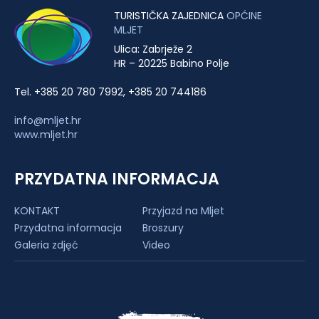
TURISTIČKA ZAJEDNICA
OPĆINE
MLJET
Ulica: Zabrježe 2
HR – 20225 Babino Polje
Tel. +385 20 780 7992, +385 20 744186
info@mljet.hr
www.mljet.hr
PRZYDATNA INFORMACJA
KONTAKT
Przyjazd na Mljet
Przydatna informacja
Broszury
Galeria zdjęć
Video