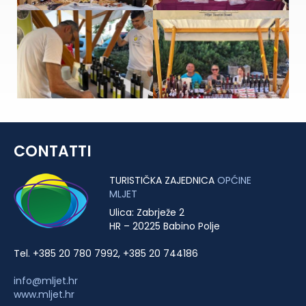
CONTATTI
TURISTIČKA ZAJEDNICA
OPĆINE
MLJET
Ulica: Zabrježe 2
HR – 20225 Babino Polje
Tel. +385 20 780 7992, +385 20 744186
info@mljet.hr
www.mljet.hr